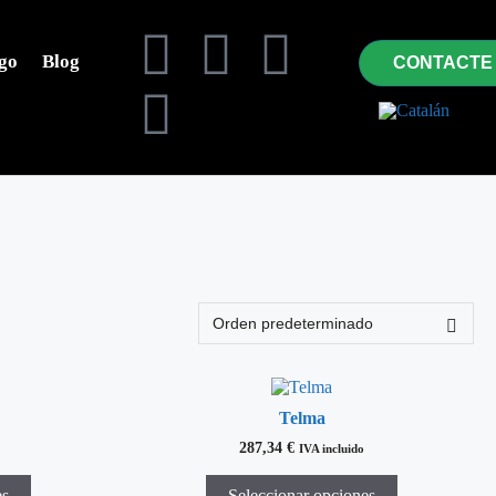
go
Blog
CONTACTE
Telma
287,34
€
IVA incluido
es
Seleccionar opciones