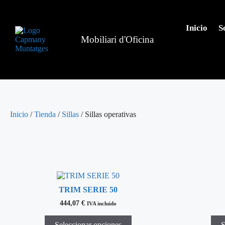
Inicio
S
Mobiliari d'Oficina
Inicio
/
Tienda
/
Sillas
/ Sillas operativas
TRIM SERIE 50
444,07
€
IVA incluido
Seleccionar opciones
S