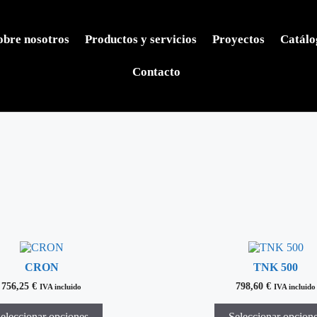
obre nosotros
Productos y servicios
Proyectos
Catálo
Contacto
CRON
TNK 500
756,25
€
798,60
€
IVA incluido
IVA incluido
eleccionar opciones
Seleccionar opcion