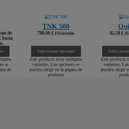
gítimo)
(
428
)
)
(siempre requerido)
TNK 500
Qu
ales
(
3
)
(siempre requerido)
ngo de
798,60
€
82,28
€
IVA incluido
IV
€ hasta
ar todos los servicios
do
ptor para activar o desactivar todos los servicios.
es
Seleccionar opciones
Selecciona
tiples
Este producto tiene múltiples
Este producto t
es se
variantes. Las opciones se
variantes. La
gina de
pueden elegir en la página de
pueden elegir e
producto
prod