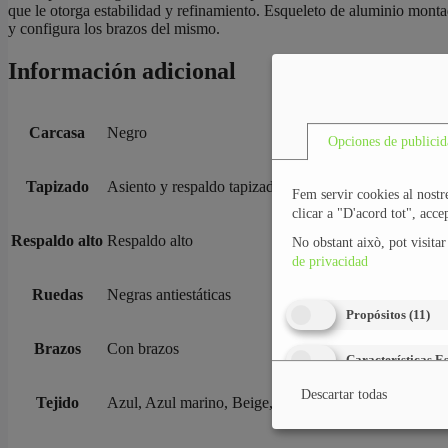
que le otorga estabilidad y refinamiento. Esqueleto de aluminio mont
y configura los brazos del mismo.
Información adicional
Carcasa
Negro
Opciones de publicid
Tapizado
Asiento y respaldo tapizados
Fem servir cookies al nostre
clicar a "D'acord tot", acc
Respaldo alto
Respaldo alto
No obstant això, pot visita
de privacidad
Ruedas
Negras antiestáticas
Propósitos
(
11
)
Brazos
Con brazos
Características E
Descartar todas
Tejido
Azul, Azul marino, Beige, Blanco, Gris, Marrón, Mor
Socios
(
1202
)