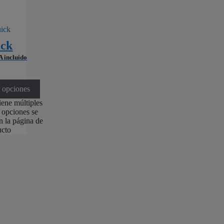
Detalles
↓
Detalles
↓
ick
Detalles
↓
A incluido
r opciones
iene múltiples
s opciones se
n la página de
ucto