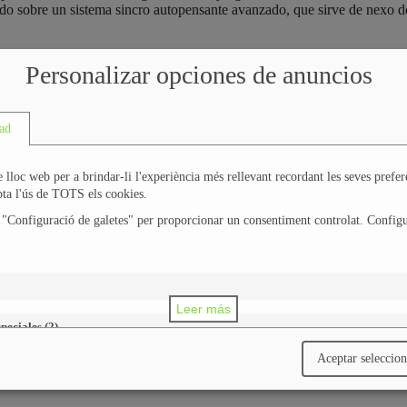
ado sobre un sistema sincro autopensante avanzado, que sirve de nexo d
Personalizar opciones de anuncios
ad
 lloc web per a brindar-li l'experiència més rellevant recordant les seves preferè
epta l'ús de TOTS els cookies.
r "Configuració de galetes" per proporcionar un consentiment controlat. Config
Leer más
speciales
(
2
)
Aceptar seleccio
ado, Naranja, Negro, Verde