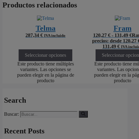
Socios (Interés Le
Productos relacionados
Características
(
3
Telma
Fram
Propósitos Especi
287,34
€
120,27
€
-
131,49
€
Ra
IVA incluido
precios: desde 120,27 
Activar o desactiv
131,49 €
IVA inclui
Utilice este interru
Seleccionar opciones
Seleccionar opcion
Este producto tiene múltiples
Este producto tiene múl
variantes. Las opciones se
variantes. Las opcion
pueden elegir en la página de
pueden elegir en la pá
producto
producto
Search
Buscar:
Recent Posts