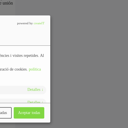
e unión
powered by
createIT
ncies i visites repetides. Al
uració de cookies.
política
Detalles
↓
Detalles
↓
nadas
Aceptar todas
Detalles
↓