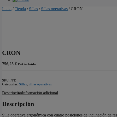
Inicio
/
Tienda
/
Sillas
/
Sillas operativas
/ CRON
CRON
756,25
€
IVA incluido
SKU:
N/D
Categorías:
Sillas
,
Sillas operativas
Descripción
Información adicional
Descripción
Silla operativa ergonómica con cuatro posiciones de inclinación de resp