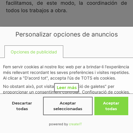
facilitamos, de este modo, la coordinación de
todos los trabajos a obra.
Personalizar opciones de anuncios
Opciones de publicidad
¿QUÉ HACEMOS?
Fem servir cookies al nostre lloc web per a brindar-li l'experiència
més rellevant recordant les seves preferències i visites repetides.
Al clicar a "D'acord tot", accepta l'ús de TOTS els cookies.
“Creando espacios”
No obstant això, pot visitar "Configuració de galetes" per
Leer más
proporcionar un consentiment controlat. Configuració de cookies.
Des del inicio hemos estado trabajando para
política de privacidad
Descartar
Aceptar
Aceptar
garantizar el mejor servicio y satisfacer las
todas
seleccionadas
todas
Detalles
↓
Propósitos
(
11
)
necesidades de espacio de nuestros clientes.
Detalles
↓
powered by
createIT
Características Especiales
(
2
)
Nuestro equipo está altamente calificado y