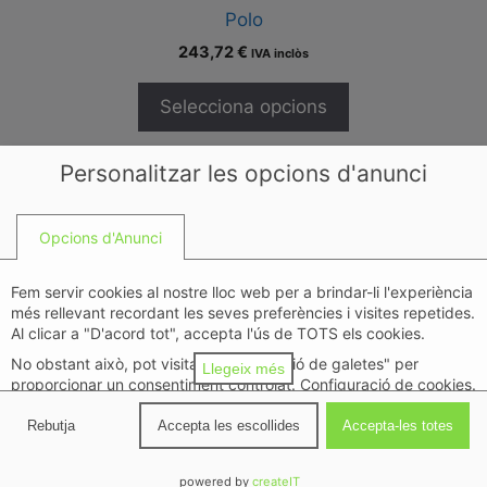
Polo
243,72
€
IVA inclòs
Selecciona opcions
Personalitzar les opcions d'anunci
Pau
Opcions d'Anunci
237,49
€
IVA inclòs
Fem servir cookies al nostre lloc web per a brindar-li l'experiència
Selecciona opcions
més rellevant recordant les seves preferències i visites repetides.
Al clicar a "D'acord tot", accepta l'ús de TOTS els cookies.
No obstant això, pot visitar "Configuració de galetes" per
Llegeix més
proporcionar un consentiment controlat. Configuració de cookies.
Política de privacitat
Rebutja
Accepta les escollides
Accepta-les totes
Oyana
Detalls
↓
Finalitats
(
11
)
222,53
€
IVA inclòs
powered by
createIT