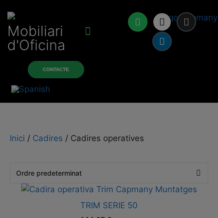
Mobiliari
d'Oficina
Sobre nosaltres
Productes i serveis
CONTACTE
Inici
/
Cadires
/ Cadires operatives
TRIM SERIE 50