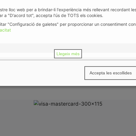
stre lloc web per a brindar-li l'experiència més rellevant recordant le
icar a "D'acord tot", accepta l'ús de TOTS els cookies.
sitar "Configuració de galetes" per proporcionar un consentiment con
acitat
Llegeix més
s Especials
(
2
)
Accepta les escollides
egítim)
(
428
)
s
(
3
)
(necessària)
ials
(
3
)
(necessària)
lita totes les aplicacions