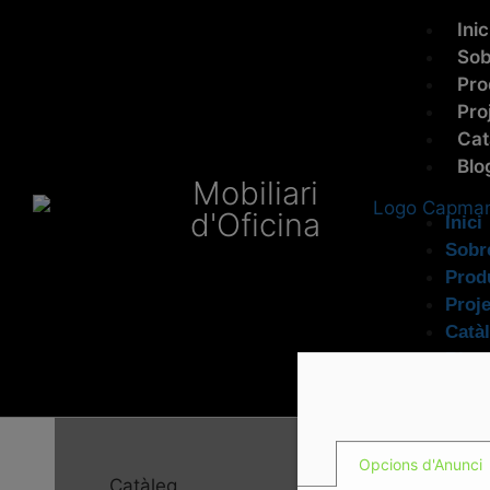
Inic
Sob
Pro
Pro
Cat
Blo
Mobiliari
d'Oficina
Inici
Sobr
Produ
Proj
Catà
Blog
Opcions d'Anunci
Catàleg