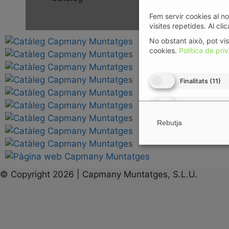
Fem servir cookies al no
visites repetides. Al cl
No obstant això, pot vi
cookies.
Política de priv
Finalitats
(
11
)
Característique
Rebutja
Socis
(
1202
)
Socis (Interès L
© Copyright 2026 | Capmany Muntatges, S.L.U.
Característique
Finalitats Espec
Habilita/deshabi