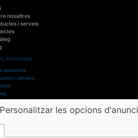
i
re nosaltres
ductes i serveis
jectes
àleg
g
e nosaltres
ctes i serveis
ectes
leg
Personalitzar les opcions d'anunc