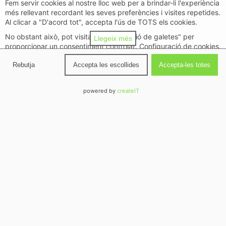
Fem servir cookies al nostre lloc web per a brindar-li l'experiència
d’experts per tal que us guiïn en la importància
més rellevant recordant les seves preferències i visites repetides.
de crear un entorn ordenat i funcional. En
Al clicar a "D'acord tot", accepta l'ús de TOTS els cookies.
aquest article, explorarem la influència dels
No obstant això, pot visitar "Configuració de galetes" per
Llegeix més
mobles en la …
Llegiu més
proporcionar un consentiment controlat. Configuració de cookies.
Política de privacitat
Rebutja
Accepta les escollides
Accepta-les totes
General
Detalls
↓
Finalitats
(
11
)
powered by
createIT
Detalls
↓
Característiques Especials
(
2
)
Creant espais comuns
Detalls
↓
Socis
(
1202
)
productius a l’oficina: la
Detalls
↓
Socis (Interès Legítim)
(
428
)
clau està en
Detalls
↓
Característiques
(
3
)
l’equipament d’oficina
(necessària)
16 de gener de 2024
per
Capmany Muntatges
Detalls
↓
Finalitats Especials
(
3
)
(necessària)