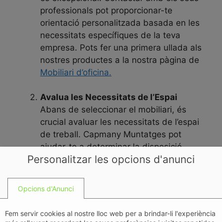
professionals pot proporcionar-te
orientació personalitzada basada en les
necessitats específiques de la teva
empresa. Pots fer una primera ullada als
nostres productes a la nostra pàgina de
Mobiliari d’oficina.
Avalua les Necessitats de l’Espai
Abans de seleccionar el mobiliari, és
crucial avaluar les necessitats de l’espai
de treball. Capmany Muntatges pot
ajudar-te a determinar la disposició
Personalitzar les opcions d'anunci
òptima del mobiliari segons les
dimensions i la funcionalitat desitjada.
Això assegurarà un ús eficient de l’espai i
Opcions d'Anunci
una circulació còmoda pels empleats.
Fem servir cookies al nostre lloc web per a brindar-li l'experiència
Ergonomia i Confort