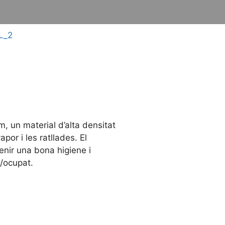
m, un material d’alta densitat
or i les ratllades. El
tenir una bona higiene i
e/ocupat.