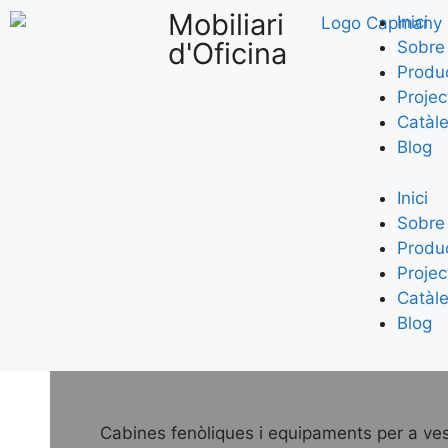
Mobiliari
Inici
d'Oficina
Sobre 
Produc
Projec
Catàl
Blog
Inici
Sobre 
Produc
Projec
Catàl
Blog
Cabines fenòliques i equipaments per a ves