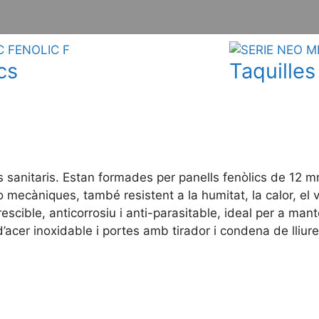
cs
Taquilles
s sanitaris. Estan formades per panells fenòlics de 12 m
ecàniques, també resistent a la humitat, la calor, el vap
escible, anticorrosiu i anti-parasitable, ideal per a man
’acer inoxidable i portes amb tirador i condena de lliur