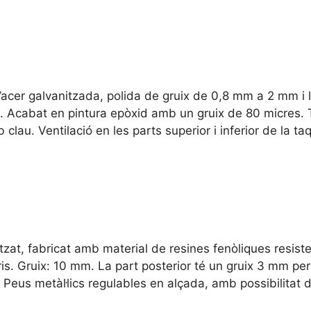
er galvanitzada, polida de gruix de 0,8 mm a 2 mm i l
Acabat en pintura epòxid amb un gruix de 80 micres. T
u. Ventilació en les parts superior i inferior de la taqu
tzat, fabricat amb material de resines fenòliques resist
ris. Gruix: 10 mm. La part posterior té un gruix 3 mm per
eus metàl·lics regulables en alçada, amb possibilitat d