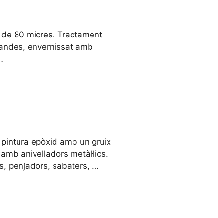
s de 80 micres. Tractament
Flandes, envernissat amb
…
 pintura epòxid amb un gruix
amb anivelladors metàl·lics.
s, penjadors, sabaters, …