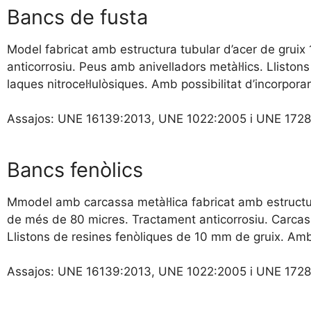
Bancs de fusta
Model fabricat amb estructura tubular d’acer de grui
anticorrosiu. Peus amb anivelladors metàl·lics. Llisto
laques nitrocel·lulòsiques. Amb possibilitat d’incorpo
Assajos: UNE 16139:2013, UNE 1022:2005 i UNE 1728
Bancs fenòlics
Mmodel amb carcassa metàl·lica fabricat amb estructu
de més de 80 micres. Tractament anticorrosiu. Carcass
Llistons de resines fenòliques de 10 mm de gruix. Amb
Assajos: UNE 16139:2013, UNE 1022:2005 i UNE 1728