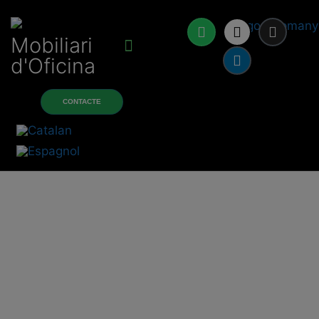
Mobiliari
d'Oficina
À propos de nous
Produits et services
CONTACTE