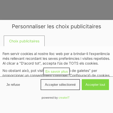
Personnaliser les choix publicitaires
Choix publicitaires
Fem servir cookies al nostre lloc web per a brindar-li l'experiència
més rellevant recordant les seves preferències i visites repetides.
Al clicar a "D'acord tot", accepta l'ús de TOTS els cookies.
No obstant això, pot visitar "Configuració de galetes" per
En savoir plus
proporcionar un consentiment controlat. Configuració de cookies.
politique de confidentialité
Je refuse
Accepter sélectionné
Accepter tout
Détails
↓
Objectifs
(
11
)
powered by
createIT
Cabines
Détails
↓
Fonctionnalités spéciales
(
2
)
phénoliques
Cabines sanitaires