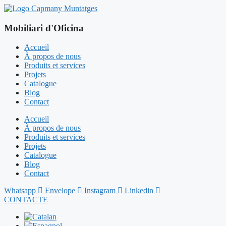
Aller
au
contenu
Mobiliari d'Oficina
Accueil
À propos de nous
Produits et services
Projets
Catalogue
Blog
Contact
Accueil
À propos de nous
Produits et services
Projets
Catalogue
Blog
Contact
Whatsapp
Envelope
Instagram
Linkedin
CONTACTE