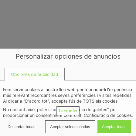
Personalizar opciones de anuncios
Opciones de publicidad
Fem servir cookies al nostre lloc web per a brindar-li l'experiència
més rellevant recordant les seves preferències i visites repetides.
Al clicar a "D'acord tot", accepta l'ús de TOTS els cookies.
No obstant això, pot visitar "Configuració de galetes" per
Leer más
proporcionar un consentiment controlat. Configuració de cookies.
política de privacidad
Descartar todas
Aceptar seleccionadas
Aceptar todas
Detalles
↓
Propósitos
(
11
)