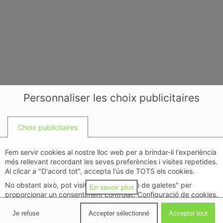
Personnaliser les choix publicitaires
Choix publicitaires
Fem servir cookies al nostre lloc web per a brindar-li l'experiència
més rellevant recordant les seves preferències i visites repetides.
Al clicar a "D'acord tot", accepta l'ús de TOTS els cookies.
No obstant això, pot visitar "Configuració de galetes" per
En savoir plus
proporcionar un consentiment controlat. Configuració de cookies.
politique de confidentialité
Je refuse
Accepter sélectionné
Accepter tout
Retour à Mobilier de bureau