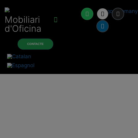
Mobiliari
d'Oficina
À propos de nous
Produits et services
CONTACTE