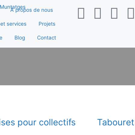
À propos de nous
 et services
Projets
e
Blog
Contact
ses pour collectifs
Tabouret