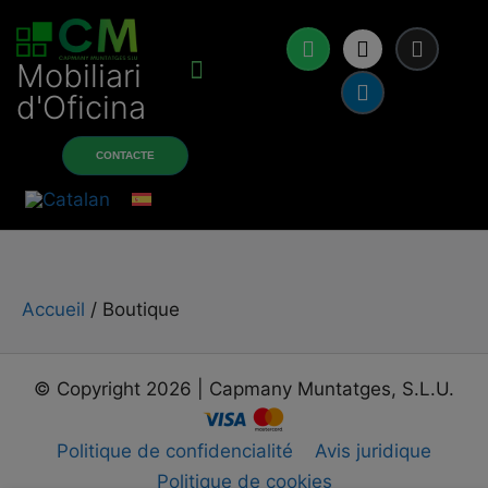
Mobiliari
d'Oficina
À propos de nous
Produits et services
CONTACTE
Accueil
/ Boutique
© Copyright 2026 | Capmany Muntatges, S.L.U.
Politique de confidencialité
Avis juridique
Politique de cookies