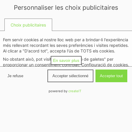
Personnaliser les choix publicitaires
Català
Français
Español
Choix publicitaires
Fem servir cookies al nostre lloc web per a brindar-li l'experiència
més rellevant recordant les seves preferències i visites repetides.
Al clicar a "D'acord tot", accepta l'ús de TOTS els cookies.
No obstant això, pot visitar "Configuració de galetes" per
En savoir plus
proporcionar un consentiment controlat. Configuració de cookies.
politique de confidentialité
Je refuse
Accepter sélectionné
Accepter tout
Détails
↓
Objectifs
(
11
)
powered by
createIT
Détails
↓
Fonctionnalités spéciales
(
2
)
Détails
↓
Partenaires
(
1202
)
Détails
↓
Partenaires (Intérêt légitime)
(
428
)