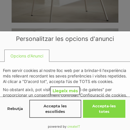
Personalitzar les opcions d'anunci
Opcions d'Anunci
Fem servir cookies al nostre lloc web per a brindar-li l'experiència
més rellevant recordant les seves preferències i visites repetides.
Al clicar a "D'acord tot", accepta l'ús de TOTS els cookies.
No obstant això, pot visitar "Configuració de galetes" per
Llegeix més
proporcionar un consentiment controlat. Configuració de cookies.
Política de privacitat
Accepta les
Accepta-les
Rebutja
escollides
totes
Detalls
↓
Finalitats
(
11
)
Detalls
↓
powered by
createIT
Característiques Especials
(
2
)